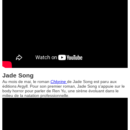
Jade Song
Au mois de mai, le roman
Chlorine
de Jade Song est paru aux
éditions Argyll. Pour son premier roman, Jade Song s’appuie sur le
body horror pour parler de Ren Yu, une sirène évoluant dans le
milieu de la natation professionnelle.