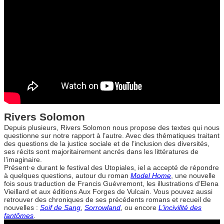
Rivers Solomon
Depuis plusieurs, Rivers Solomon nous propose des textes qui nous
questionne sur notre rapport à l’autre. Avec des thématiques traitant
des questions de la justice sociale et de l’inclusion des diversités,
ses récits sont majoritairement ancrés dans les littératures de
l’imaginaire.
Présent·e durant le festival des Utopiales, iel a accepté de répondre
à quelques questions, autour du roman
Model Home
, une nouvelle
fois sous traduction de Francis Guévremont, les illustrations d’Elena
Vieillard et aux éditions Aux Forges de Vulcain. Vous pouvez aussi
retrouver des chroniques de ses précédents romans et recueil de
nouvelles :
Soif de Sang
,
Sorrowland
, ou encore
L’incivilité des
fantômes
.