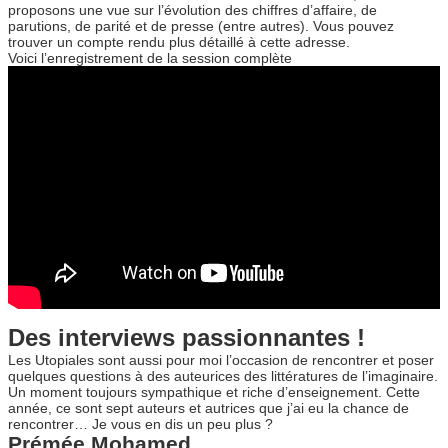
proposons une vue sur l’évolution des chiffres d’affaire, de
parutions, de parité et de presse (entre autres). Vous pouvez
trouver un compte rendu plus détaillé à cette adresse.
Voici l’enregistrement de la session complète
Des interviews passionnantes !
Les Utopiales sont aussi pour moi l’occasion de rencontrer et poser
quelques questions à des auteurices des littératures de l’imaginaire.
Un moment toujours sympathique et riche d’enseignement. Cette
année, ce sont sept auteurs et autrices que j’ai eu la chance de
rencontrer… Je vous en dis un peu plus ?
Prémée Mohamed