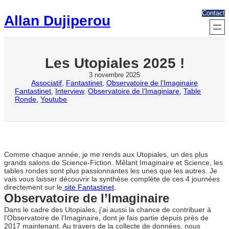
Aller
Contact
au
Allan Dujiperou
contenu
Les Utopiales 2025 !
3 novembre 2025
Associatif
, 
Fantastinet
, 
Observatoire de l’Imaginaire
Fantastinet
, 
Interview
, 
Observatoire de l’Imaginiare
, 
Table
Ronde
, 
Youtube
Comme chaque année, je me rends aux Utopiales, un des plus
grands salons de Science-Fiction. Mêlant Imaginaire et Science, les
tables rondes sont plus passionnantes les unes que les autres. Je
vais vous laisser découvrir la synthèse complète de ces 4 journées
directement sur le
site Fantastinet
.
Observatoire de l’Imaginaire
Dans le cadre des Utopiales, j’ai aussi la chance de contribuer à
l’Observatoire de l’Imaginaire, dont je fais partie depuis près de
2017 maintenant. Au travers de la collecte de données, nous