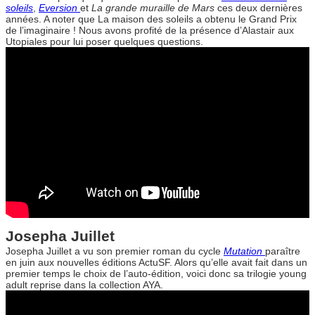
soleils
,
Eversion
et
La grande muraille de Mars
ces deux dernières
années. A noter que La maison des soleils a obtenu le Grand Prix
de l’imaginaire ! Nous avons profité de la présence d’Alastair aux
Utopiales pour lui poser quelques questions.
Josepha Juillet
Josepha Juillet a vu son premier roman du cycle
Mutation
paraître
en juin aux nouvelles éditions ActuSF. Alors qu’elle avait fait dans un
premier temps le choix de l’auto-édition, voici donc sa trilogie young
adult reprise dans la collection AYA.