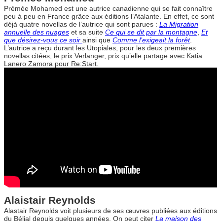
Prémée Mohamed est une autrice canadienne qui se fait connaître
peu à peu en France grâce aux éditions l’Atalante. En effet, ce sont
déjà quatre novellas de l’autrice qui sont parues :
La Migration
annuelle des nuages
et sa suite
Ce qui se dit par la montagne
,
Et
que désirez-vous ce soir
ainsi que
Comme l’exigeait la forêt
.
L’autrice a reçu durant les Utopiales, pour les deux premières
novellas citées, le prix Verlanger, prix qu’elle partage avec Katia
Lanero Zamora pour Re:Start.
Alaistair Reynolds
Alastair Reynolds voit plusieurs de ses œuvres publiées aux éditions
du Bélial depuis quelques années. On peut citer
La maison des