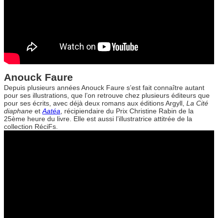
Anouck Faure
Depuis plusieurs années Anouck Faure s’est fait connaître autant
pour ses illustrations, que l’on retrouve chez plusieurs éditeurs que
pour ses écrits, avec déjà deux romans aux éditions Argyll,
La Cité
diaphane
et
Aatéa
, récipiendaire du Prix Christine Rabin de la
25ème heure du livre. Elle est aussi l’illustratrice attitrée de la
collection RéciFs.