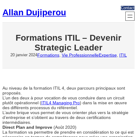
Aller
Contact
au
Allan Dujiperou
contenu
Formations ITIL – Devenir
Strategic Leader
Formations
, 
Vie Professionnelle
Expertise
, 
ITIL
20 janvier 2024
Au niveau de la formation ITIL 4, deux parcours principaux sont
proposés.
L’un des deux à pour vocation de vous conduire dans un circuit
plutôt opérationnel (
ITIL4 Managing Pro
) dans la mise en œuvre
des différents processus du référentiel.
L’autre brique vous permet de vous orienter plus vers la stratégie
d’entreprise et s’obtient au travers de deux certifications
intermédiaires.
Direct Plan and Improve
(Août 2020)
La formation va permettre de prendre en considération to ce qui est